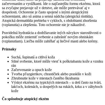
začervenaním a vyrážkami. Ide o najčastejšiu formu ekzému, ktorá
sa zvyčajne prejavuje už v detstve, ale môže pretrvávať aj v
dospelosti. Ochorenie je často spojené s inými alergickými
ochoreniami, ako sú astma a senná nádcha (alergická rinitída).
Atopická dermatitída prebieha v cykloch, s obdobiami zhoršenia
(vzplanutia) a zlepšenia. Toto ochorenie nie je nákazlivé.
Pravidelná hydratácia a dodržiavanie iných návykov starostlivosti o
pokožku môže zmierniť svrbenie a zabrániť novým ohniskám
(vzplanutiam). Liečba môže zahŕňať aj liečivé masti alebo krémy.
Príznaky
Suchá, šupinatá a citlivá koža
Silné svrbenie, ktoré môže viesť k poškriabaniu kože a vzniku
rán
Začervenanie a opuch kože
Tvorba pľuzgierikov, chrastičiek alebo prasklín v koži
Zhrubnutie kože v miestach častého škrabania
Výskyt ekzému na typických miestach – u detí často na tvári,
lakťoch, kolenách, u dospelých na rukách, krku a v záhyboch
kože
Čo spôsobuje atopický ekzém