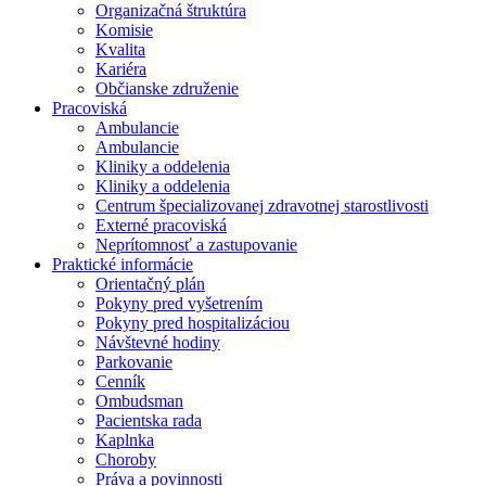
Organizačná štruktúra
Komisie
Kvalita
Kariéra
Občianske združenie
Pracoviská
Ambulancie
Ambulancie
Kliniky a oddelenia
Kliniky a oddelenia
Centrum špecializovanej zdravotnej starostlivosti
Externé pracoviská
Neprítomnosť a zastupovanie
Praktické informácie
Orientačný plán
Pokyny pred vyšetrením
Pokyny pred hospitalizáciou
Návštevné hodiny
Parkovanie
Cenník
Ombudsman
Pacientska rada
Kaplnka
Choroby
Práva a povinnosti