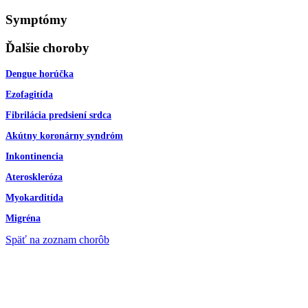
Symptómy
Ďalšie choroby
Dengue horúčka
Ezofagitída
Fibrilácia predsiení srdca
Akútny koronárny syndróm
Inkontinencia
Ateroskleróza
Myokarditída
Migréna
Späť na zoznam chorôb