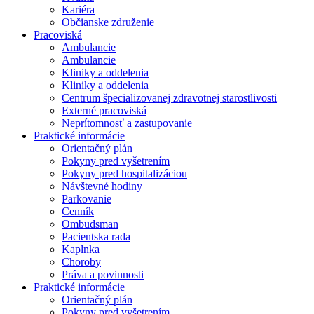
Kariéra
Občianske združenie
Pracoviská
Ambulancie
Ambulancie
Kliniky a oddelenia
Kliniky a oddelenia
Centrum špecializovanej zdravotnej starostlivosti
Externé pracoviská
Neprítomnosť a zastupovanie
Praktické informácie
Orientačný plán
Pokyny pred vyšetrením
Pokyny pred hospitalizáciou
Návštevné hodiny
Parkovanie
Cenník
Ombudsman
Pacientska rada
Kaplnka
Choroby
Práva a povinnosti
Praktické informácie
Orientačný plán
Pokyny pred vyšetrením