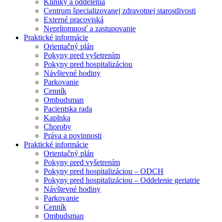
Kliniky a oddelenia
Centrum špecializovanej zdravotnej starostlivosti
Externé pracoviská
Neprítomnosť a zastupovanie
Praktické informácie
Orientačný plán
Pokyny pred vyšetrením
Pokyny pred hospitalizáciou
Návštevné hodiny
Parkovanie
Cenník
Ombudsman
Pacientska rada
Kaplnka
Choroby
Práva a povinnosti
Praktické informácie
Orientačný plán
Pokyny pred vyšetrením
Pokyny pred hospitalizáciou – ODCH
Pokyny pred hospitalizáciou – Oddelenie geriatrie
Návštevné hodiny
Parkovanie
Cenník
Ombudsman