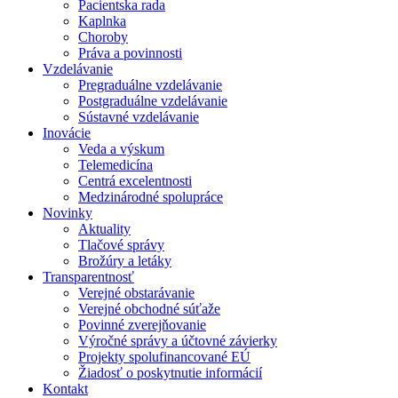
Pacientska rada
Kaplnka
Choroby
Práva a povinnosti
Vzdelávanie
Pregraduálne vzdelávanie
Postgraduálne vzdelávanie
Sústavné vzdelávanie
Inovácie
Veda a výskum
Telemedicína
Centrá excelentnosti
Medzinárodné spolupráce
Novinky
Aktuality
Tlačové správy
Brožúry a letáky
Transparentnosť
Verejné obstarávanie
Verejné obchodné súťaže
Povinné zverejňovanie
Výročné správy a účtovné závierky
Projekty spolufinancované EÚ
Žiadosť o poskytnutie informácií
Kontakt