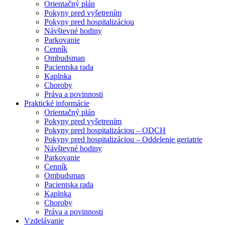
Orientačný plán
Pokyny pred vyšetrením
Pokyny pred hospitalizáciou
Návštevné hodiny
Parkovanie
Cenník
Ombudsman
Pacientska rada
Kaplnka
Choroby
Práva a povinnosti
Praktické informácie
Orientačný plán
Pokyny pred vyšetrením
Pokyny pred hospitalizáciou – ODCH
Pokyny pred hospitalizáciou – Oddelenie geriatrie
Návštevné hodiny
Parkovanie
Cenník
Ombudsman
Pacientska rada
Kaplnka
Choroby
Práva a povinnosti
Vzdelávanie