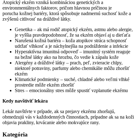
Atopický ekzém vzniká kombináciou genetických a
environmentálnych faktorov, pričom hlavnou príčinou je
porucha kožnej bariéry, ktorá spôsobuje nadmernú suchosť kože a
zvýšenú citlivosť na dráždivé látky.
Genetika – ak má rodič atopický ekzém, astmu alebo alergie,
je vyššia pravdepodobnosť, že sa ekzém objaví aj u dieťaťa
Narušená kožná bariéra – koža atopikov stráca schopnosť
udržať vlhkosť a je náchylnejšia na podráždenie a infekcie
Hyperaktívna imunitná odpoveď – imunitný systém reaguje
na bežné látky ako na hrozbu, čo vedie k zápalu kože
Alergény a dráždivé látky – prach, peľ, zvieracie chlpy,
niektoré potraviny, parfumy alebo chemikálie môžu zhoršiť
ekzém
Klimatické podmienky – suché, chladné alebo veľmi vlhké
prostredie môže ekzém zhoršiť
Stres – emocionálny stres môže spustiť vzplanutie ekzému
Kedy navštíviť lekára
Lekár navštívte v prípade, ak sa prejavy ekzému zhoršujú,
obmedzujú vás v každodenných činnostiach, prípadne ak sa na koži
objavia prakliny, krvácanie alebo mokvajúce rany.
Kategória