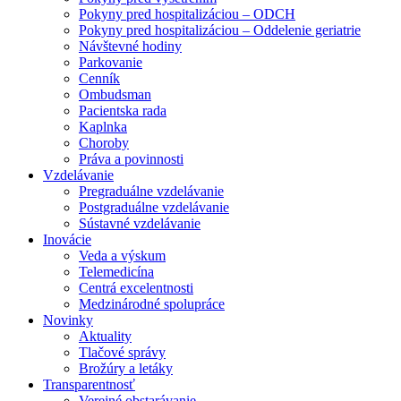
Pokyny pred hospitalizáciou – ODCH
Pokyny pred hospitalizáciou – Oddelenie geriatrie
Návštevné hodiny
Parkovanie
Cenník
Ombudsman
Pacientska rada
Kaplnka
Choroby
Práva a povinnosti
Vzdelávanie
Pregraduálne vzdelávanie
Postgraduálne vzdelávanie
Sústavné vzdelávanie
Inovácie
Veda a výskum
Telemedicína
Centrá excelentnosti
Medzinárodné spolupráce
Novinky
Aktuality
Tlačové správy
Brožúry a letáky
Transparentnosť
Verejné obstarávanie