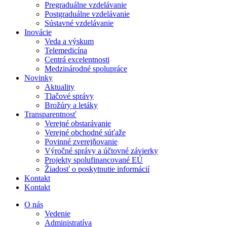
Pregraduálne vzdelávanie
Postgraduálne vzdelávanie
Sústavné vzdelávanie
Inovácie
Veda a výskum
Telemedicína
Centrá excelentnosti
Medzinárodné spolupráce
Novinky
Aktuality
Tlačové správy
Brožúry a letáky
Transparentnosť
Verejné obstarávanie
Verejné obchodné súťaže
Povinné zverejňovanie
Výročné správy a účtovné závierky
Projekty spolufinancované EÚ
Žiadosť o poskytnutie informácií
Kontakt
Kontakt
O nás
Vedenie
Administratíva