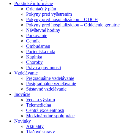
Praktické informácie
Orientačný plán
Pokyny pred vyšetrením
Pokyny pred hospitalizáciou – ODCH
Pokyny pred hospitalizáciou – Oddelenie geriatrie
Návštevné hodiny
Parkovanie
Cenník
Ombudsman
Pacientska rada
Kaplnka
Choroby
Práva a povinnosti
Vzdelávanie
Pregraduálne vzdelávanie
Postgraduálne vzdelávanie
Sústavné vzdelávanie
Inovácie
Veda a výskum
Telemedicína
Centrá excelentnosti
Medzinárodné spolupráce
Novinky
Aktuality
Tlačové správy