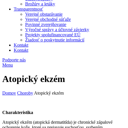
Brožúry a letáky
Transparentnosť
Verejné obstarávanie
Verejné obchodné súťaže
Povinné zverejňovanie
Výročné správy a účtovné závierky
Projekty spolufinancované EÚ
Žiadosť o poskytnutie informácií
Kontakt
Kontakt
Podporte nás
Menu
Atopický ekzém
Domov
Choroby
Atopický ekzém
Charakteristika
Atopický ekzém (atopická dermatitída) je chronické zápalové
ochorenie kože, ktoré sa prejavuje suchosťou, svrbením,