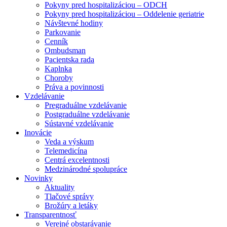
Pokyny pred hospitalizáciou – ODCH
Pokyny pred hospitalizáciou – Oddelenie geriatrie
Návštevné hodiny
Parkovanie
Cenník
Ombudsman
Pacientska rada
Kaplnka
Choroby
Práva a povinnosti
Vzdelávanie
Pregraduálne vzdelávanie
Postgraduálne vzdelávanie
Sústavné vzdelávanie
Inovácie
Veda a výskum
Telemedicína
Centrá excelentnosti
Medzinárodné spolupráce
Novinky
Aktuality
Tlačové správy
Brožúry a letáky
Transparentnosť
Verejné obstarávanie