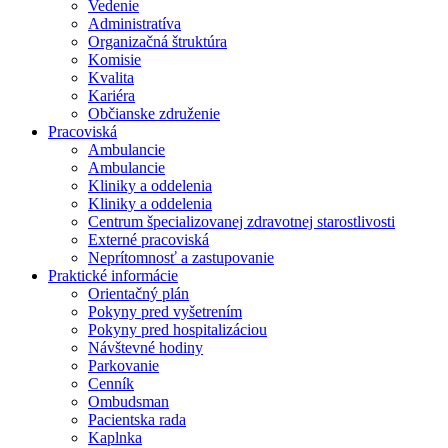
Vedenie
Administratíva
Organizačná štruktúra
Komisie
Kvalita
Kariéra
Občianske združenie
Pracoviská
Ambulancie
Ambulancie
Kliniky a oddelenia
Kliniky a oddelenia
Centrum špecializovanej zdravotnej starostlivosti
Externé pracoviská
Neprítomnosť a zastupovanie
Praktické informácie
Orientačný plán
Pokyny pred vyšetrením
Pokyny pred hospitalizáciou
Návštevné hodiny
Parkovanie
Cenník
Ombudsman
Pacientska rada
Kaplnka