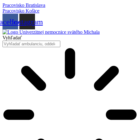
Preskočiť
Pracovisko Bratislava
na
Pracovisko Košice
obsah
acebook
Instagram
Vyhľadať