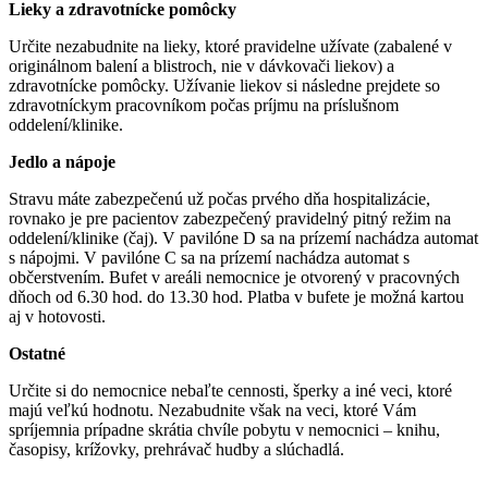
Lieky a zdravotnícke pomôcky
Určite nezabudnite na lieky, ktoré pravidelne užívate (zabalené v
originálnom balení a blistroch, nie v dávkovači liekov) a
zdravotnícke pomôcky. Užívanie liekov si následne prejdete so
zdravotníckym pracovníkom počas príjmu na príslušnom
oddelení/klinike.
Jedlo a nápoje
Stravu máte zabezpečenú už počas prvého dňa hospitalizácie,
rovnako je pre pacientov zabezpečený pravidelný pitný režim na
oddelení/klinike (čaj). V pavilóne D sa na prízemí nachádza automat
s nápojmi. V pavilóne C sa na prízemí nachádza automat s
občerstvením. Bufet v areáli nemocnice je otvorený v pracovných
dňoch od 6.30 hod. do 13.30 hod. Platba v bufete je možná kartou
aj v hotovosti.
Ostatné
Určite si do nemocnice nebaľte cennosti, šperky a iné veci, ktoré
majú veľkú hodnotu. Nezabudnite však na veci, ktoré Vám
spríjemnia prípadne skrátia chvíle pobytu v nemocnici – knihu,
časopisy, krížovky, prehrávač hudby a slúchadlá.