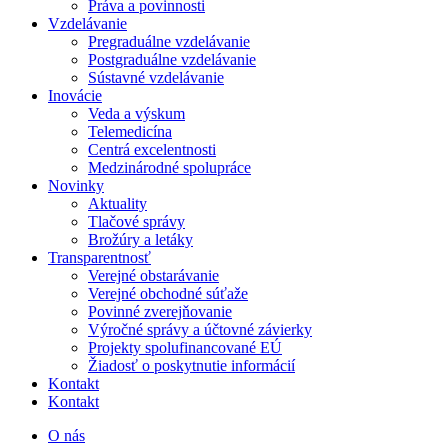
Práva a povinnosti
Vzdelávanie
Pregraduálne vzdelávanie
Postgraduálne vzdelávanie
Sústavné vzdelávanie
Inovácie
Veda a výskum
Telemedicína
Centrá excelentnosti
Medzinárodné spolupráce
Novinky
Aktuality
Tlačové správy
Brožúry a letáky
Transparentnosť
Verejné obstarávanie
Verejné obchodné súťaže
Povinné zverejňovanie
Výročné správy a účtovné závierky
Projekty spolufinancované EÚ
Žiadosť o poskytnutie informácií
Kontakt
Kontakt
O nás