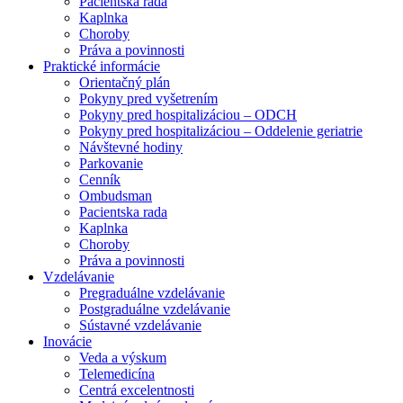
Pacientska rada
Kaplnka
Choroby
Práva a povinnosti
Praktické informácie
Orientačný plán
Pokyny pred vyšetrením
Pokyny pred hospitalizáciou – ODCH
Pokyny pred hospitalizáciou – Oddelenie geriatrie
Návštevné hodiny
Parkovanie
Cenník
Ombudsman
Pacientska rada
Kaplnka
Choroby
Práva a povinnosti
Vzdelávanie
Pregraduálne vzdelávanie
Postgraduálne vzdelávanie
Sústavné vzdelávanie
Inovácie
Veda a výskum
Telemedicína
Centrá excelentnosti