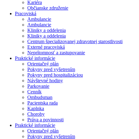
Kariéra
Občianske združenie
Pracoviská
Ambulancie
Ambulancie
Kliniky a oddelenia
Kliniky a oddelenia
Centrum špecializovanej zdravotnej starostlivosti
Externé pracoviská
Neprítomnosť a zastupovanie
Praktické informácie
Orientačný plán
Pokyny pred vyšetrením
Pokyny pred hospitalizáciou
Návštevné hodiny
Parkovanie
Cenník
Ombudsman
Pacientska rada
Kaplnka
Choroby
Práva a povinnosti
Praktické informácie
Orientačný plán
Pokyny pred vyšetrením