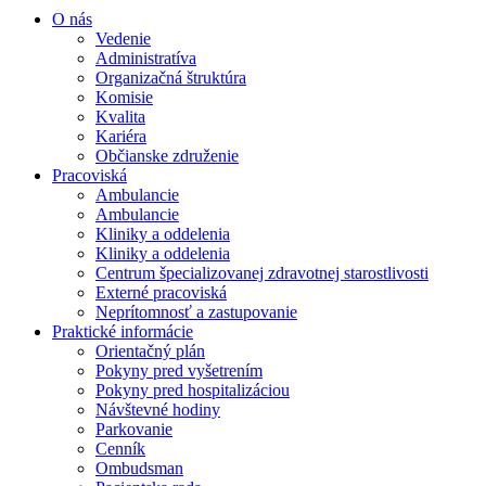
O nás
Vedenie
Administratíva
Organizačná štruktúra
Komisie
Kvalita
Kariéra
Občianske združenie
Pracoviská
Ambulancie
Ambulancie
Kliniky a oddelenia
Kliniky a oddelenia
Centrum špecializovanej zdravotnej starostlivosti
Externé pracoviská
Neprítomnosť a zastupovanie
Praktické informácie
Orientačný plán
Pokyny pred vyšetrením
Pokyny pred hospitalizáciou
Návštevné hodiny
Parkovanie
Cenník
Ombudsman