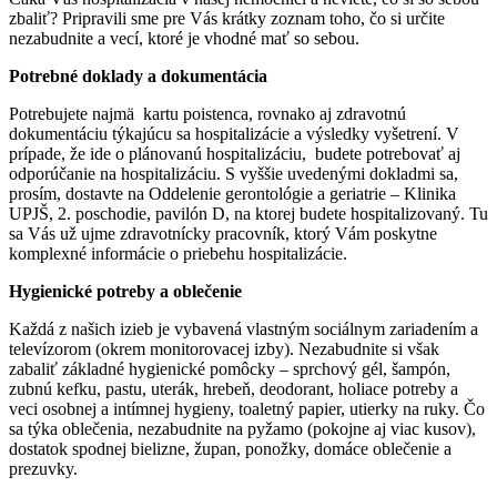
zbaliť? Pripravili sme pre Vás krátky zoznam toho, čo si určite
nezabudnite a vecí, ktoré je vhodné mať so sebou.
Potrebné doklady a dokumentácia
Potrebujete najmä kartu poistenca, rovnako aj zdravotnú
dokumentáciu týkajúcu sa hospitalizácie a výsledky vyšetrení. V
prípade, že ide o plánovanú hospitalizáciu, budete potrebovať aj
odporúčanie na hospitalizáciu. S vyššie uvedenými dokladmi sa,
prosím, dostavte na Oddelenie gerontológie a geriatrie – Klinika
UPJŠ, 2. poschodie, pavilón D, na ktorej budete hospitalizovaný. Tu
sa Vás už ujme zdravotnícky pracovník, ktorý Vám poskytne
komplexné informácie o priebehu hospitalizácie.
Hygienické potreby a oblečenie
Každá z našich izieb je vybavená vlastným sociálnym zariadením a
televízorom (okrem monitorovacej izby). Nezabudnite si však
zabaliť základné hygienické pomôcky – sprchový gél, šampón,
zubnú kefku, pastu, uterák, hrebeň, deodorant, holiace potreby a
veci osobnej a intímnej hygieny, toaletný papier, utierky na ruky. Čo
sa týka oblečenia, nezabudnite na pyžamo (pokojne aj viac kusov),
dostatok spodnej bielizne, župan, ponožky, domáce oblečenie a
prezuvky.