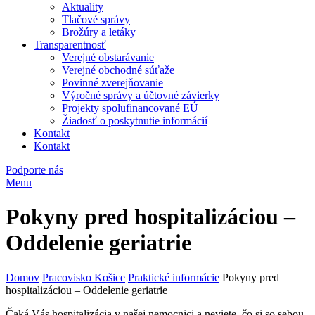
Aktuality
Tlačové správy
Brožúry a letáky
Transparentnosť
Verejné obstarávanie
Verejné obchodné súťaže
Povinné zverejňovanie
Výročné správy a účtovné závierky
Projekty spolufinancované EÚ
Žiadosť o poskytnutie informácií
Kontakt
Kontakt
Podporte nás
Menu
Pokyny pred hospitalizáciou –
Oddelenie geriatrie
Domov
Pracovisko Košice
Praktické informácie
Pokyny pred
hospitalizáciou – Oddelenie geriatrie
Čaká Vás hospitalizácia v našej nemocnici a neviete, čo si so sebou