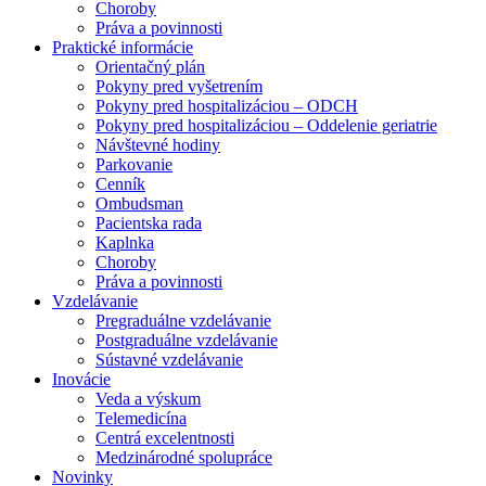
Choroby
Práva a povinnosti
Praktické informácie
Orientačný plán
Pokyny pred vyšetrením
Pokyny pred hospitalizáciou – ODCH
Pokyny pred hospitalizáciou – Oddelenie geriatrie
Návštevné hodiny
Parkovanie
Cenník
Ombudsman
Pacientska rada
Kaplnka
Choroby
Práva a povinnosti
Vzdelávanie
Pregraduálne vzdelávanie
Postgraduálne vzdelávanie
Sústavné vzdelávanie
Inovácie
Veda a výskum
Telemedicína
Centrá excelentnosti
Medzinárodné spolupráce
Novinky