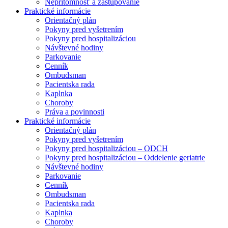
Neprítomnosť a zastupovanie
Praktické informácie
Orientačný plán
Pokyny pred vyšetrením
Pokyny pred hospitalizáciou
Návštevné hodiny
Parkovanie
Cenník
Ombudsman
Pacientska rada
Kaplnka
Choroby
Práva a povinnosti
Praktické informácie
Orientačný plán
Pokyny pred vyšetrením
Pokyny pred hospitalizáciou – ODCH
Pokyny pred hospitalizáciou – Oddelenie geriatrie
Návštevné hodiny
Parkovanie
Cenník
Ombudsman
Pacientska rada
Kaplnka
Choroby