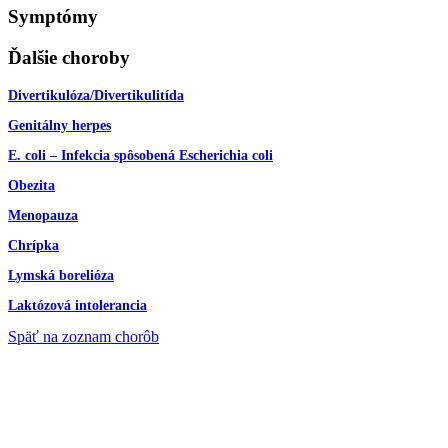
Symptómy
Ďalšie choroby
Divertikulóza/Divertikulitída
Genitálny herpes
E. coli – Infekcia spôsobená Escherichia coli
Obezita
Menopauza
Chrípka
Lymská borelióza
Laktózová intolerancia
Späť na zoznam chorôb