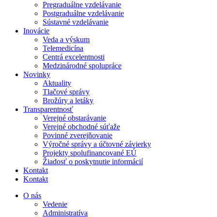
Pregraduálne vzdelávanie
Postgraduálne vzdelávanie
Sústavné vzdelávanie
Inovácie
Veda a výskum
Telemedicína
Centrá excelentnosti
Medzinárodné spolupráce
Novinky
Aktuality
Tlačové správy
Brožúry a letáky
Transparentnosť
Verejné obstarávanie
Verejné obchodné súťaže
Povinné zverejňovanie
Výročné správy a účtovné závierky
Projekty spolufinancované EÚ
Žiadosť o poskytnutie informácií
Kontakt
Kontakt
O nás
Vedenie
Administratíva