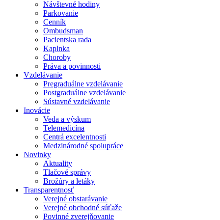
Návštevné hodiny
Parkovanie
Cenník
Ombudsman
Pacientska rada
Kaplnka
Choroby
Práva a povinnosti
Vzdelávanie
Pregraduálne vzdelávanie
Postgraduálne vzdelávanie
Sústavné vzdelávanie
Inovácie
Veda a výskum
Telemedicína
Centrá excelentnosti
Medzinárodné spolupráce
Novinky
Aktuality
Tlačové správy
Brožúry a letáky
Transparentnosť
Verejné obstarávanie
Verejné obchodné súťaže
Povinné zverejňovanie