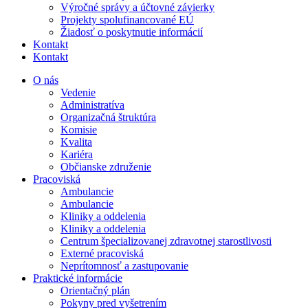
Výročné správy a účtovné závierky
Projekty spolufinancované EÚ
Žiadosť o poskytnutie informácií
Kontakt
Kontakt
O nás
Vedenie
Administratíva
Organizačná štruktúra
Komisie
Kvalita
Kariéra
Občianske združenie
Pracoviská
Ambulancie
Ambulancie
Kliniky a oddelenia
Kliniky a oddelenia
Centrum špecializovanej zdravotnej starostlivosti
Externé pracoviská
Neprítomnosť a zastupovanie
Praktické informácie
Orientačný plán
Pokyny pred vyšetrením