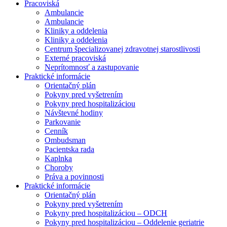
Pracoviská
Ambulancie
Ambulancie
Kliniky a oddelenia
Kliniky a oddelenia
Centrum špecializovanej zdravotnej starostlivosti
Externé pracoviská
Neprítomnosť a zastupovanie
Praktické informácie
Orientačný plán
Pokyny pred vyšetrením
Pokyny pred hospitalizáciou
Návštevné hodiny
Parkovanie
Cenník
Ombudsman
Pacientska rada
Kaplnka
Choroby
Práva a povinnosti
Praktické informácie
Orientačný plán
Pokyny pred vyšetrením
Pokyny pred hospitalizáciou – ODCH
Pokyny pred hospitalizáciou – Oddelenie geriatrie