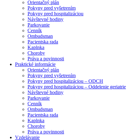
Orientačný plán
Pokyny pred vyšetrením
Pokyny pred hospitalizáciou
Návštevné hodiny
Parkovanie
Cenník
Ombudsman
Pacientska rada
Kaplnka
Choroby
Práva a povinnosti
Praktické informácie
Orientačný plán
Pokyny pred vyšetrením
Pokyny pred hospitalizáciou – ODCH
Pokyny pred hospitalizáciou – Oddelenie geriatrie
Návštevné hodiny
Parkovanie
Cenník
Ombudsman
Pacientska rada
Kaplnka
Choroby
Práva a povinnosti
Vzdelávanie