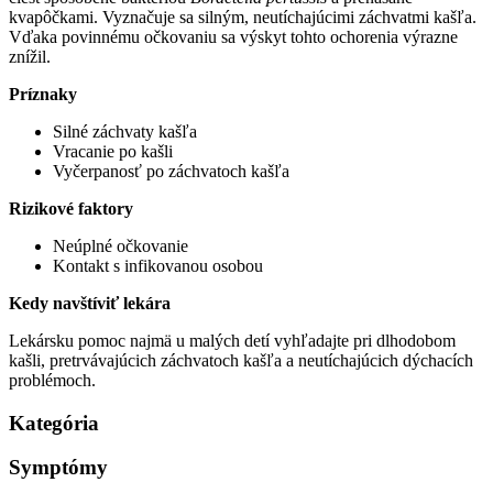
kvapôčkami. Vyznačuje sa silným, neutíchajúcimi záchvatmi kašľa.
Vďaka povinnému očkovaniu sa výskyt tohto ochorenia výrazne
znížil.
Príznaky
Silné záchvaty kašľa
Vracanie po kašli
Vyčerpanosť po záchvatoch kašľa
Rizikové faktory
Neúplné očkovanie
Kontakt s infikovanou osobou
Kedy navštíviť lekára
Lekársku pomoc najmä u malých detí vyhľadajte pri dlhodobom
kašli, pretrvávajúcich záchvatoch kašľa a neutíchajúcich dýchacích
problémoch.
Kategória
Symptómy