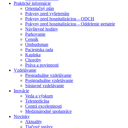
Praktické informácie
Orientačný plán
Pokyny pred vyšetrením
Pokyny pred hospitalizáciou – ODCH
Pokyny pred hospitalizáciou – Oddelenie geriatrie
Návštevné hodiny
Parkovanie
Cenník
Ombudsman
Pacientska rada
Kaplnka
Choroby
Práva a povinnosti
Vzdelávanie
Pregraduálne vzdelávanie
Postgraduálne vzdelávanie
Sústavné vzdelávanie
Inovácie
Veda a výskum
Telemedicína
Centrá excelentnosti
Medzinárodné spolupráce
Novinky
Aktuality
Tlačové správy