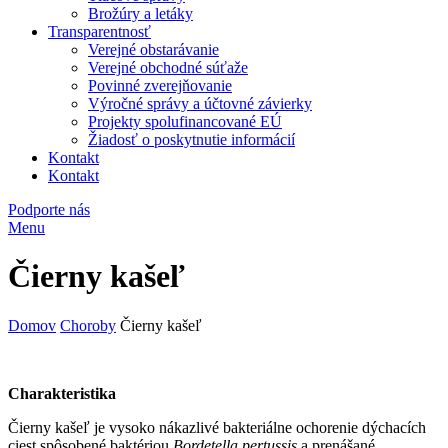
Brožúry a letáky
Transparentnosť
Verejné obstarávanie
Verejné obchodné súťaže
Povinné zverejňovanie
Výročné správy a účtovné závierky
Projekty spolufinancované EÚ
Žiadosť o poskytnutie informácií
Kontakt
Kontakt
Podporte nás
Menu
Čierny kašeľ
Domov
Choroby
Čierny kašeľ
Charakteristika
Čierny kašeľ je vysoko nákazlivé bakteriálne ochorenie dýchacích
ciest spôsobené baktériou
Bordetella pertussis
a prenášané