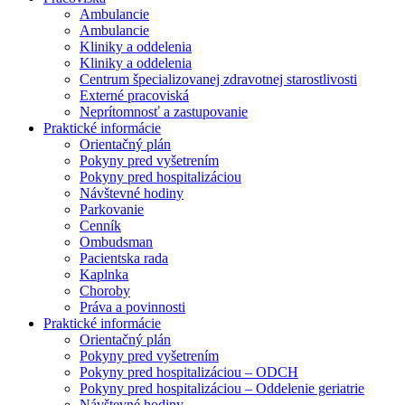
Ambulancie
Ambulancie
Kliniky a oddelenia
Kliniky a oddelenia
Centrum špecializovanej zdravotnej starostlivosti
Externé pracoviská
Neprítomnosť a zastupovanie
Praktické informácie
Orientačný plán
Pokyny pred vyšetrením
Pokyny pred hospitalizáciou
Návštevné hodiny
Parkovanie
Cenník
Ombudsman
Pacientska rada
Kaplnka
Choroby
Práva a povinnosti
Praktické informácie
Orientačný plán
Pokyny pred vyšetrením
Pokyny pred hospitalizáciou – ODCH
Pokyny pred hospitalizáciou – Oddelenie geriatrie
Návštevné hodiny