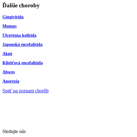
Ďalšie choroby
Gingivitída
Mumps
Ulcerózna kolitída
Japonská encefalitída
Akné
Kliešťová encefalitída
Absces
Anorexia
Späť na zoznam chorôb
Sledujte nás