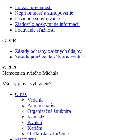
Práva a povinnosti
Neprítomnosť a zastupovanie
Povinné zverejňovanie
Žiadosť o poskytnutie informácií
Podávanie sťažností
GDPR
Zásady ochrany osobných údajov
Zásady používania súborov cookie
© 2026
Nemocnica svätého Michala.
Všetky práva vyhradené
O nás
Vedenie
Administratíva
Organizačná štruktúra
Komisie
Kvalita
Kariéra
Občianske združenie
Pracoviská