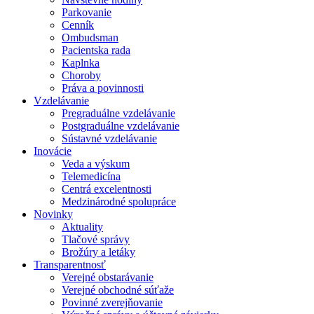
Parkovanie
Cenník
Ombudsman
Pacientska rada
Kaplnka
Choroby
Práva a povinnosti
Vzdelávanie
Pregraduálne vzdelávanie
Postgraduálne vzdelávanie
Sústavné vzdelávanie
Inovácie
Veda a výskum
Telemedicína
Centrá excelentnosti
Medzinárodné spolupráce
Novinky
Aktuality
Tlačové správy
Brožúry a letáky
Transparentnosť
Verejné obstarávanie
Verejné obchodné súťaže
Povinné zverejňovanie