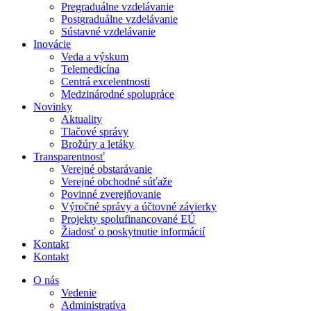
Pregraduálne vzdelávanie
Postgraduálne vzdelávanie
Sústavné vzdelávanie
Inovácie
Veda a výskum
Telemedicína
Centrá excelentnosti
Medzinárodné spolupráce
Novinky
Aktuality
Tlačové správy
Brožúry a letáky
Transparentnosť
Verejné obstarávanie
Verejné obchodné súťaže
Povinné zverejňovanie
Výročné správy a účtovné závierky
Projekty spolufinancované EÚ
Žiadosť o poskytnutie informácií
Kontakt
Kontakt
O nás
Vedenie
Administratíva