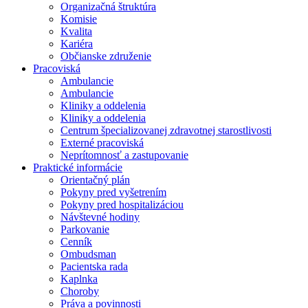
Organizačná štruktúra
Komisie
Kvalita
Kariéra
Občianske združenie
Pracoviská
Ambulancie
Ambulancie
Kliniky a oddelenia
Kliniky a oddelenia
Centrum špecializovanej zdravotnej starostlivosti
Externé pracoviská
Neprítomnosť a zastupovanie
Praktické informácie
Orientačný plán
Pokyny pred vyšetrením
Pokyny pred hospitalizáciou
Návštevné hodiny
Parkovanie
Cenník
Ombudsman
Pacientska rada
Kaplnka
Choroby
Práva a povinnosti