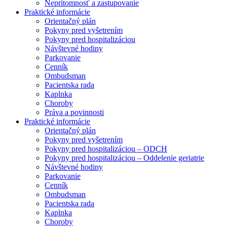
Neprítomnosť a zastupovanie
Praktické informácie
Orientačný plán
Pokyny pred vyšetrením
Pokyny pred hospitalizáciou
Návštevné hodiny
Parkovanie
Cenník
Ombudsman
Pacientska rada
Kaplnka
Choroby
Práva a povinnosti
Praktické informácie
Orientačný plán
Pokyny pred vyšetrením
Pokyny pred hospitalizáciou – ODCH
Pokyny pred hospitalizáciou – Oddelenie geriatrie
Návštevné hodiny
Parkovanie
Cenník
Ombudsman
Pacientska rada
Kaplnka
Choroby