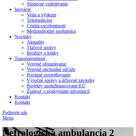
Sústavné vzdelávanie
Inovácie
Veda a výskum
Telemedicína
Centrá excelentnosti
Medzinárodné spolupráce
Novinky
Aktuality
Tlačové správy
Brožúry a letáky
Transparentnosť
Verejné obstarávanie
Verejné obchodné súťaže
Povinné zverejňovanie
Výročné správy a účtovné závierky
Projekty spolufinancované EÚ
Žiadosť o poskytnutie informácií
Kontakt
Kontakt
Podporte nás
Menu
Nefrologická ambulancia 2