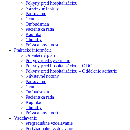
Pokyny pred hospitalizáciou
Návštevné hodiny
Parkovanie
Cenník
Ombudsman
Pacientska rada
Kaplnka
Choroby
Práva a povinnosti
Praktické informácie
Orientačný plán
Pokyny pred vyšetrením
Pokyny pred hospitalizáciou – ODCH
Pokyny pred hospitalizáciou – Oddelenie geriatrie
Návštevné hodiny
Parkovanie
Cenník
Ombudsman
Pacientska rada
Kaplnka
Choroby
Práva a povinnosti
Vzdelávanie
Pregraduálne vzdelávanie
Postgraduálne vzdelávanie