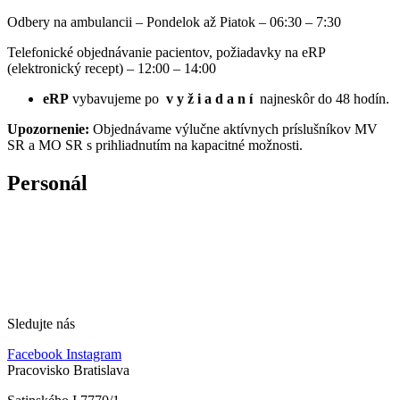
Odbery na ambulancii – Pondelok až Piatok – 06:30 – 7:30
Telefonické objednávanie pacientov, požiadavky na eRP
(elektronický recept) – 12:00 – 14:00
eRP
vybavujeme po
v y ž i a d a n í
najneskôr do 48 hodín.
Upozornenie:
Objednávame výlučne aktívnych príslušníkov MV
SR a MO SR s prihliadnutím na kapacitné možnosti.
Personál
Sledujte nás
Facebook
Instagram
Pracovisko Bratislava