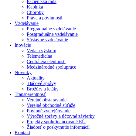
Pacientska rada
Kaplnka
Choroby
Práva a povinnosti
Vzdelávanie
Pregraduálne vzdelávanie
Postgraduálne vzdelávanie
Sústavné vzdelávanie
Inovácie
Veda a výskum
Telemedicína
Centrá excelentnosti
Medzinárodné spolupráce
Novinky
Aktuality
Tlačové správy
Brožúry a letáky
Transparentnosť
Verejné obstarávanie
Verejné obchodné súťaže
Povinné zverejňovanie
Výročné správy a účtovné závierky
Projekty spolufinancované EÚ
Žiadosť o poskytnutie informácií
Kontakt