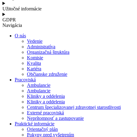
Užitočné informácie
GDPR
Navigácia
O nás
Vedenie
Administratíva
Organizačná štruktúra
Komisie
Kvalita
Kariéra
Občianske združenie
Pracoviská
Ambulancie
Ambulancie
Kliniky a oddelenia
Kliniky a oddelenia
Centrum špecializovanej zdravotnej starostlivosti
Externé pracoviská
Neprítomnosť a zastupovanie
Praktické informácie
Orientačný plán
Pokyny pred vyšetrením