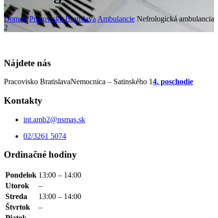
Domov
Pracovisko Bratislava
Ambulancie
Nefrologická ambulancia
2
Nájdete nás
Pracovisko Bratislava
Nemocnica – Satinského 1
4. poschodie
Kontakty
int.amb2@nsmas.sk
02/3261 5074
Ordinačné hodiny
Pondelok
13:00 – 14:00
Utorok
–
Streda
13:00 – 14:00
Štvrtok
–
Piatok
–