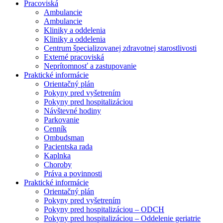
Pracoviská
Ambulancie
Ambulancie
Kliniky a oddelenia
Kliniky a oddelenia
Centrum špecializovanej zdravotnej starostlivosti
Externé pracoviská
Neprítomnosť a zastupovanie
Praktické informácie
Orientačný plán
Pokyny pred vyšetrením
Pokyny pred hospitalizáciou
Návštevné hodiny
Parkovanie
Cenník
Ombudsman
Pacientska rada
Kaplnka
Choroby
Práva a povinnosti
Praktické informácie
Orientačný plán
Pokyny pred vyšetrením
Pokyny pred hospitalizáciou – ODCH
Pokyny pred hospitalizáciou – Oddelenie geriatrie