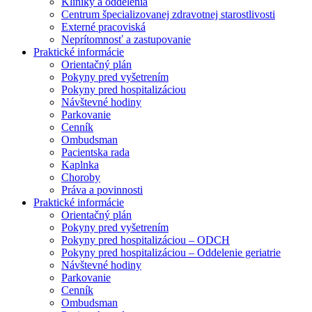
Kliniky a oddelenia
Centrum špecializovanej zdravotnej starostlivosti
Externé pracoviská
Neprítomnosť a zastupovanie
Praktické informácie
Orientačný plán
Pokyny pred vyšetrením
Pokyny pred hospitalizáciou
Návštevné hodiny
Parkovanie
Cenník
Ombudsman
Pacientska rada
Kaplnka
Choroby
Práva a povinnosti
Praktické informácie
Orientačný plán
Pokyny pred vyšetrením
Pokyny pred hospitalizáciou – ODCH
Pokyny pred hospitalizáciou – Oddelenie geriatrie
Návštevné hodiny
Parkovanie
Cenník
Ombudsman