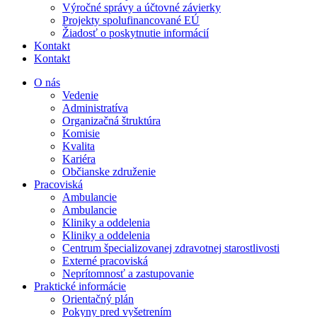
Výročné správy a účtovné závierky
Projekty spolufinancované EÚ
Žiadosť o poskytnutie informácií
Kontakt
Kontakt
O nás
Vedenie
Administratíva
Organizačná štruktúra
Komisie
Kvalita
Kariéra
Občianske združenie
Pracoviská
Ambulancie
Ambulancie
Kliniky a oddelenia
Kliniky a oddelenia
Centrum špecializovanej zdravotnej starostlivosti
Externé pracoviská
Neprítomnosť a zastupovanie
Praktické informácie
Orientačný plán
Pokyny pred vyšetrením