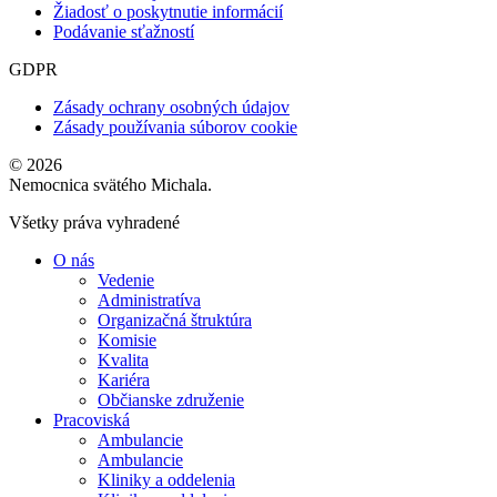
Žiadosť o poskytnutie informácií
Podávanie sťažností
GDPR
Zásady ochrany osobných údajov
Zásady používania súborov cookie
© 2026
Nemocnica svätého Michala.
Všetky práva vyhradené
O nás
Vedenie
Administratíva
Organizačná štruktúra
Komisie
Kvalita
Kariéra
Občianske združenie
Pracoviská
Ambulancie
Ambulancie
Kliniky a oddelenia