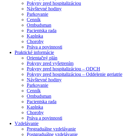
Pokyny pred hospitalizáciou
Návštevné hodiny
Parkovanie
Cenník
Ombudsman
Pacientska rada
Kaplnka
Choroby
Práva a povinnosti
Praktické informácie
Orientačný plán
Pokyny pred vyšetrením
Pokyny pred hospitalizáciou – ODCH
Pokyny pred hospitalizáciou – Oddelenie geriatrie
Návštevné hodiny
Parkovanie
Cenník
Ombudsman
Pacientska rada
Kaplnka
Choroby
Práva a povinnosti
Vzdelávanie
Pregraduálne vzdelávanie
Postgraduálne vzdelávanie