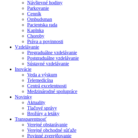
Návštevné hodiny
Parkovanie
Cenník
Ombudsman
Pacientska rada
Kaplnka
Choroby
Práva a povinnosti
Vzdelávanie
Pregraduálne vzdelávanie
Postgraduálne vzdelávanie
Sústavné vzdelávanie
Inovácie
Veda a výskum
Telemedicína
Centrá excelentnosti
Medzinárodné spolupráce
Novinky
Aktuality
Tlačové správy
Brožúry a letáky
Transparentnosť
Verejné obstarávanie
Verejné obchodné súťaže
Povinné zverejňovanie