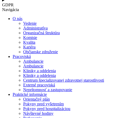
GDPR
Navigácia
O nás
Vedenie
Administratíva
Organizačná štruktúra
Komisie
Kvalita
Kariéra
Občianske združenie
Pracoviská
Ambulancie
Ambulancie
Kliniky a oddelenia
Kliniky a oddelenia
Centrum špecializovanej zdravotnej starostlivosti
Externé pracoviská
Neprítomnosť a zastupovanie
Praktické informácie
Orientačný plán
Pokyny pred vyšetrením
Pokyny pred hospitalizáciou
Návštevné hodiny