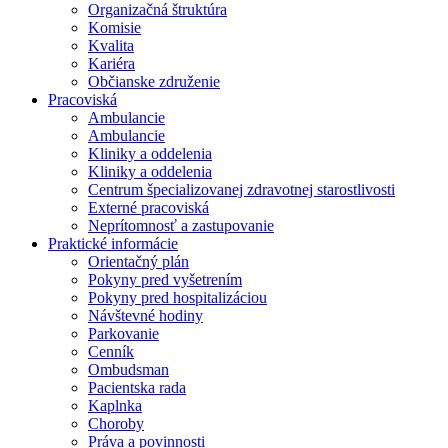
Organizačná štruktúra
Komisie
Kvalita
Kariéra
Občianske združenie
Pracoviská
Ambulancie
Ambulancie
Kliniky a oddelenia
Kliniky a oddelenia
Centrum špecializovanej zdravotnej starostlivosti
Externé pracoviská
Neprítomnosť a zastupovanie
Praktické informácie
Orientačný plán
Pokyny pred vyšetrením
Pokyny pred hospitalizáciou
Návštevné hodiny
Parkovanie
Cenník
Ombudsman
Pacientska rada
Kaplnka
Choroby
Práva a povinnosti