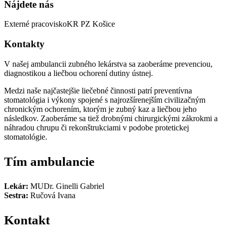
Nájdete nás
Externé pracovisko
KR PZ Košice
Kontakty
V našej ambulancii zubného lekárstva sa zaoberáme prevenciou,
diagnostikou a liečbou ochorení dutiny ústnej.
Medzi naše najčastejšie liečebné činnosti patrí preventívna
stomatológia i výkony spojené s najrozšírenejším civilizačným
chronickým ochorením, ktorým je zubný kaz a liečbou jeho
následkov. Zaoberáme sa tiež drobnými chirurgickými zákrokmi a
náhradou chrupu či rekonštrukciami v podobe protetickej
stomatológie.
Tím ambulancie
Lekár:
MUDr. Ginelli Gabriel
Sestra:
Ručová Ivana
Kontakt