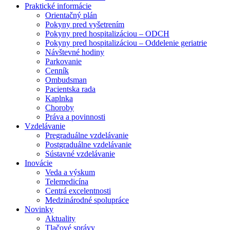
Praktické informácie
Orientačný plán
Pokyny pred vyšetrením
Pokyny pred hospitalizáciou – ODCH
Pokyny pred hospitalizáciou – Oddelenie geriatrie
Návštevné hodiny
Parkovanie
Cenník
Ombudsman
Pacientska rada
Kaplnka
Choroby
Práva a povinnosti
Vzdelávanie
Pregraduálne vzdelávanie
Postgraduálne vzdelávanie
Sústavné vzdelávanie
Inovácie
Veda a výskum
Telemedicína
Centrá excelentnosti
Medzinárodné spolupráce
Novinky
Aktuality
Tlačové správy