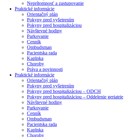
Neprítomnosť a zastupovanie
Praktické informácie
Orientačný plán
Pokyny pred vyšetrením
Pokyny pred hospitalizáciou
Návštevné hodiny
Parkovanie
Cenník
Ombudsman
Pacientska rada
Kaplnka
Choroby
Práva a povinnosti
Praktické informácie
Orientačný plán
Pokyny pred vyšetrením
Pokyny pred hospitalizáciou – ODCH
Pokyny pred hospitalizáciou – Oddelenie geriatrie
Návštevné hodiny
Parkovanie
Cenník
Ombudsman
Pacientska rada
Kaplnka
Choroby