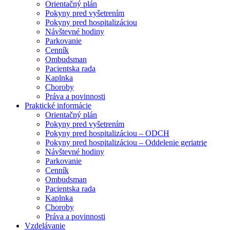
Orientačný plán
Pokyny pred vyšetrením
Pokyny pred hospitalizáciou
Návštevné hodiny
Parkovanie
Cenník
Ombudsman
Pacientska rada
Kaplnka
Choroby
Práva a povinnosti
Praktické informácie
Orientačný plán
Pokyny pred vyšetrením
Pokyny pred hospitalizáciou – ODCH
Pokyny pred hospitalizáciou – Oddelenie geriatrie
Návštevné hodiny
Parkovanie
Cenník
Ombudsman
Pacientska rada
Kaplnka
Choroby
Práva a povinnosti
Vzdelávanie