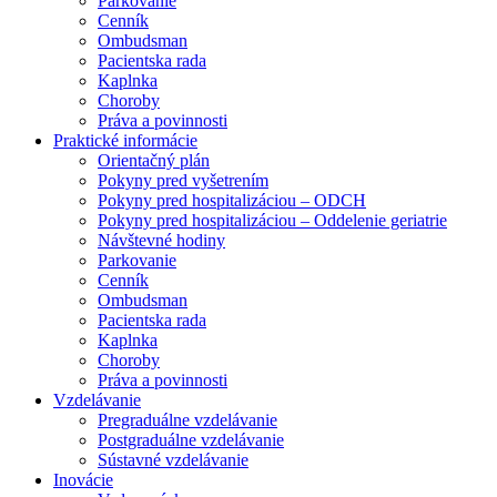
Parkovanie
Cenník
Ombudsman
Pacientska rada
Kaplnka
Choroby
Práva a povinnosti
Praktické informácie
Orientačný plán
Pokyny pred vyšetrením
Pokyny pred hospitalizáciou – ODCH
Pokyny pred hospitalizáciou – Oddelenie geriatrie
Návštevné hodiny
Parkovanie
Cenník
Ombudsman
Pacientska rada
Kaplnka
Choroby
Práva a povinnosti
Vzdelávanie
Pregraduálne vzdelávanie
Postgraduálne vzdelávanie
Sústavné vzdelávanie
Inovácie