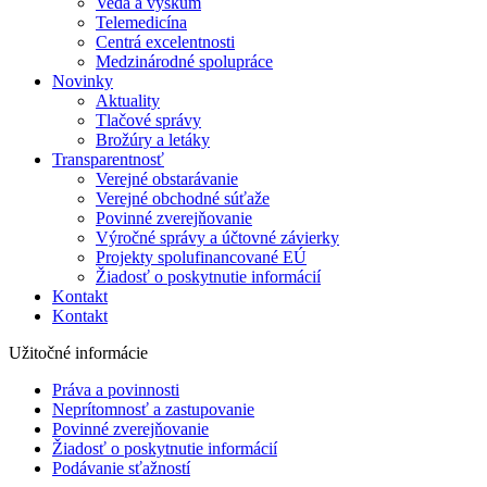
Veda a výskum
Telemedicína
Centrá excelentnosti
Medzinárodné spolupráce
Novinky
Aktuality
Tlačové správy
Brožúry a letáky
Transparentnosť
Verejné obstarávanie
Verejné obchodné súťaže
Povinné zverejňovanie
Výročné správy a účtovné závierky
Projekty spolufinancované EÚ
Žiadosť o poskytnutie informácií
Kontakt
Kontakt
Užitočné informácie
Práva a povinnosti
Neprítomnosť a zastupovanie
Povinné zverejňovanie
Žiadosť o poskytnutie informácií
Podávanie sťažností