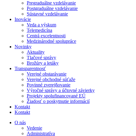
Pregraduálne vzdelávanie
Postgraduálne vzdelávanie
Sústavné vzdelávanie
Inovácie
Veda a výskum
Telemedicína
Centrá excelentnosti
Medzinárodné spolupráce
Novinky
Aktuality
Tlačové správy
Brožúry a letáky
Transparentnosť
Verejné obstarávanie
Verejné obchodné súťaže
Povinné zverejňovanie
Výročné správy a účtovné závierky
Projekty spolufinancované EÚ
Žiadosť o poskytnutie informácií
Kontakt
Kontakt
O nás
Vedenie
Administratíva