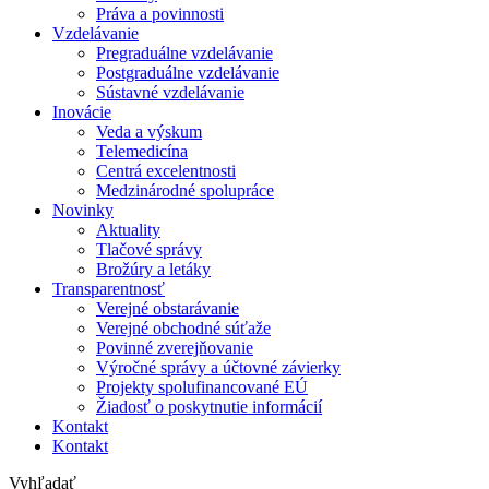
Práva a povinnosti
Vzdelávanie
Pregraduálne vzdelávanie
Postgraduálne vzdelávanie
Sústavné vzdelávanie
Inovácie
Veda a výskum
Telemedicína
Centrá excelentnosti
Medzinárodné spolupráce
Novinky
Aktuality
Tlačové správy
Brožúry a letáky
Transparentnosť
Verejné obstarávanie
Verejné obchodné súťaže
Povinné zverejňovanie
Výročné správy a účtovné závierky
Projekty spolufinancované EÚ
Žiadosť o poskytnutie informácií
Kontakt
Kontakt
Vyhľadať