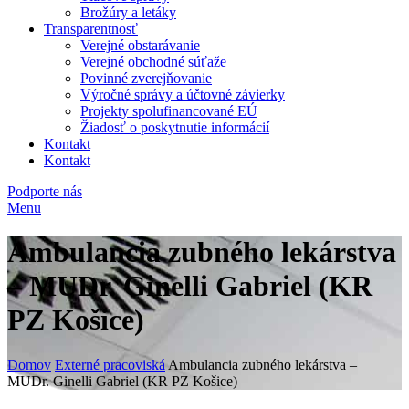
Brožúry a letáky
Transparentnosť
Verejné obstarávanie
Verejné obchodné súťaže
Povinné zverejňovanie
Výročné správy a účtovné závierky
Projekty spolufinancované EÚ
Žiadosť o poskytnutie informácií
Kontakt
Kontakt
Podporte nás
Menu
Ambulancia zubného lekárstva
– MUDr. Ginelli Gabriel (KR
PZ Košice)
Domov
Externé pracoviská
Ambulancia zubného lekárstva –
MUDr. Ginelli Gabriel (KR PZ Košice)