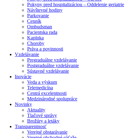
Pokyny pred hospitalizáciou – Oddelenie geriatrie
Návštevné hodiny
Parkovanie
Cenník
Ombudsman
Pacientska rada
Kaplnka
Choroby
Práva a povinnosti
Vzdelávanie
Pregraduálne vzdelávanie
Postgraduálne vzdelávanie
Sústavné vzdelávanie
Inovácie
Veda a výskum
Telemedicína
Centrá excelentnosti
Medzinárodné spolupráce
Novinky
Aktuality
Tlačové správy
Brožúry a letáky
Transparentnosť
Verejné obstarávanie
Verejné obchodné súťaže