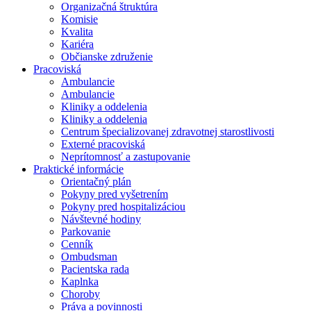
Organizačná štruktúra
Komisie
Kvalita
Kariéra
Občianske združenie
Pracoviská
Ambulancie
Ambulancie
Kliniky a oddelenia
Kliniky a oddelenia
Centrum špecializovanej zdravotnej starostlivosti
Externé pracoviská
Neprítomnosť a zastupovanie
Praktické informácie
Orientačný plán
Pokyny pred vyšetrením
Pokyny pred hospitalizáciou
Návštevné hodiny
Parkovanie
Cenník
Ombudsman
Pacientska rada
Kaplnka
Choroby
Práva a povinnosti