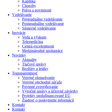
Kaplnka
Choroby
Práva a povinnosti
Vzdelávanie
Pregraduálne vzdelávanie
Postgraduálne vzdelávanie
Sústavné vzdelávanie
Inovácie
Veda a výskum
Telemedicína
Centrá excelentnosti
Medzinárodné spolupráce
Novinky
Aktuality
Tlačové správy
Brožúry a letáky
Transparentnosť
Verejné obstarávanie
Verejné obchodné súťaže
Povinné zverejňovanie
Výročné správy a účtovné závierky
Projekty spolufinancované EÚ
Žiadosť o poskytnutie informácií
Kontakt
Kontakt