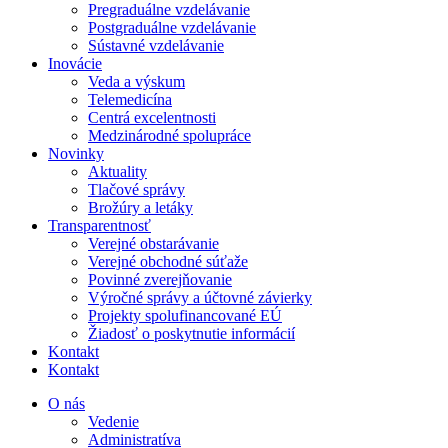
Pregraduálne vzdelávanie
Postgraduálne vzdelávanie
Sústavné vzdelávanie
Inovácie
Veda a výskum
Telemedicína
Centrá excelentnosti
Medzinárodné spolupráce
Novinky
Aktuality
Tlačové správy
Brožúry a letáky
Transparentnosť
Verejné obstarávanie
Verejné obchodné súťaže
Povinné zverejňovanie
Výročné správy a účtovné závierky
Projekty spolufinancované EÚ
Žiadosť o poskytnutie informácií
Kontakt
Kontakt
O nás
Vedenie
Administratíva