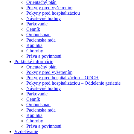
Orientačný plán
Pokyny pred vyšetrením
Pokyny pred hospitalizáciou
Návštevné hodiny
Parkovanie
Cenník
Ombudsman
Pacientska rada
Kaplnka
Choroby
Práva a povinnosti
Praktické informácie
Orientačný plán
Pokyny pred vyšetrením
Pokyny pred hospitalizáciou – ODCH
Pokyny pred hospitalizáciou – Oddelenie geriatrie
Návštevné hodiny
Parkovanie
Cenník
Ombudsman
Pacientska rada
Kaplnka
Choroby
Práva a povinnosti
Vzdelávanie