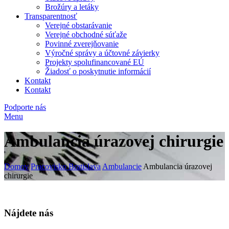
Brožúry a letáky
Transparentnosť
Verejné obstarávanie
Verejné obchodné súťaže
Povinné zverejňovanie
Výročné správy a účtovné závierky
Projekty spolufinancované EÚ
Žiadosť o poskytnutie informácií
Kontakt
Kontakt
Podporte nás
Menu
Ambulancia úrazovej chirurgie
Domov
Pracovisko Bratislava
Ambulancie
Ambulancia úrazovej
chirurgie
Nájdete nás