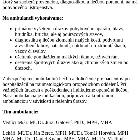
ktorý sa zaoberá prevenciou, diagnostikou a liečbou poranení, najmä
pohybového ústrojenstva.
Na ambulancii vykonávame:
primárne vyšetrenia úrazov pohybového aparátu, hlavy,
hrudníka, brucha, ale aj poúrazových stavov,
diagnostiku a liečbu zlomenín malých kostí, podvrtnutí
a vykĺbení kĺbov, natiahnutí, natrhnutí i roztrhnutí šliach,
väzov či svalov,
ošetrenie pomliaždenín mäkkých tkanív, tržných rán,
ošetrenia športových úrazov ako aj chronických zmien po
úrazoch.
Zabezpečujeme ambulantnú liečbu a doliečenie pre pacientov po
hospitalizácií na traumatologickom-ortopedickom oddelení. Pri
vážnejších úrazoch a poškodeniach indikujeme operačnú liečbu.
Naša ambulancia je indikačnou, príjmovou a kontrolnou
ambulanciou v súvislosti s riešením úrazov.
Tím ambulancie:
Vedúci lekár: MUDr. Juraj Galovič, PhD., MPH, MHA
Lekári: MUDr. Ján Berec, MPH, MUDr. Tomáš Horváth, MPH,
MHA, MUDr. Daniel Knapp, MPH, MHA, MUDr. Vladimír