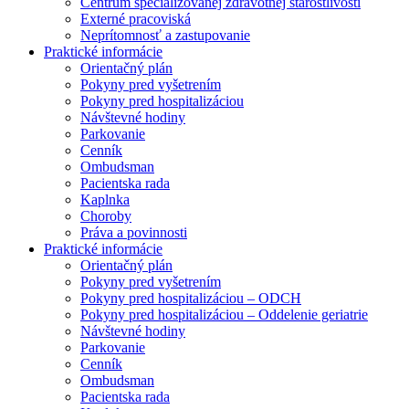
Centrum špecializovanej zdravotnej starostlivosti
Externé pracoviská
Neprítomnosť a zastupovanie
Praktické informácie
Orientačný plán
Pokyny pred vyšetrením
Pokyny pred hospitalizáciou
Návštevné hodiny
Parkovanie
Cenník
Ombudsman
Pacientska rada
Kaplnka
Choroby
Práva a povinnosti
Praktické informácie
Orientačný plán
Pokyny pred vyšetrením
Pokyny pred hospitalizáciou – ODCH
Pokyny pred hospitalizáciou – Oddelenie geriatrie
Návštevné hodiny
Parkovanie
Cenník
Ombudsman
Pacientska rada