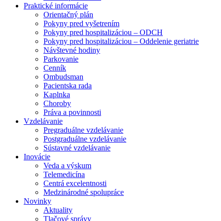
Praktické informácie
Orientačný plán
Pokyny pred vyšetrením
Pokyny pred hospitalizáciou – ODCH
Pokyny pred hospitalizáciou – Oddelenie geriatrie
Návštevné hodiny
Parkovanie
Cenník
Ombudsman
Pacientska rada
Kaplnka
Choroby
Práva a povinnosti
Vzdelávanie
Pregraduálne vzdelávanie
Postgraduálne vzdelávanie
Sústavné vzdelávanie
Inovácie
Veda a výskum
Telemedicína
Centrá excelentnosti
Medzinárodné spolupráce
Novinky
Aktuality
Tlačové správy