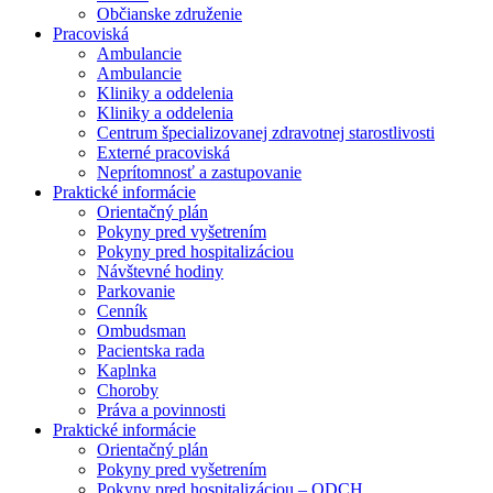
Občianske združenie
Pracoviská
Ambulancie
Ambulancie
Kliniky a oddelenia
Kliniky a oddelenia
Centrum špecializovanej zdravotnej starostlivosti
Externé pracoviská
Neprítomnosť a zastupovanie
Praktické informácie
Orientačný plán
Pokyny pred vyšetrením
Pokyny pred hospitalizáciou
Návštevné hodiny
Parkovanie
Cenník
Ombudsman
Pacientska rada
Kaplnka
Choroby
Práva a povinnosti
Praktické informácie
Orientačný plán
Pokyny pred vyšetrením
Pokyny pred hospitalizáciou – ODCH