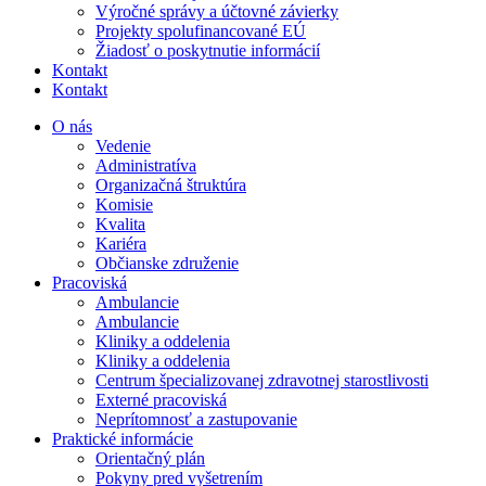
Výročné správy a účtovné závierky
Projekty spolufinancované EÚ
Žiadosť o poskytnutie informácií
Kontakt
Kontakt
O nás
Vedenie
Administratíva
Organizačná štruktúra
Komisie
Kvalita
Kariéra
Občianske združenie
Pracoviská
Ambulancie
Ambulancie
Kliniky a oddelenia
Kliniky a oddelenia
Centrum špecializovanej zdravotnej starostlivosti
Externé pracoviská
Neprítomnosť a zastupovanie
Praktické informácie
Orientačný plán
Pokyny pred vyšetrením