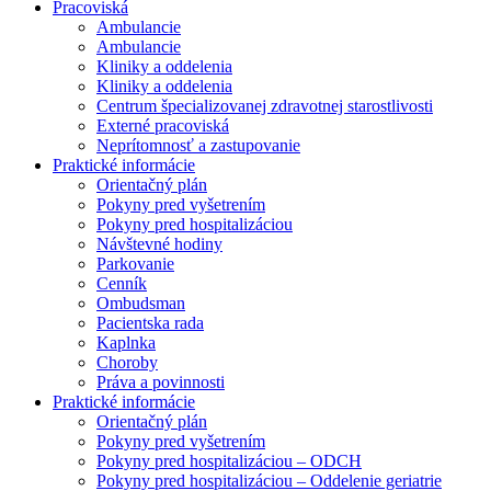
Pracoviská
Ambulancie
Ambulancie
Kliniky a oddelenia
Kliniky a oddelenia
Centrum špecializovanej zdravotnej starostlivosti
Externé pracoviská
Neprítomnosť a zastupovanie
Praktické informácie
Orientačný plán
Pokyny pred vyšetrením
Pokyny pred hospitalizáciou
Návštevné hodiny
Parkovanie
Cenník
Ombudsman
Pacientska rada
Kaplnka
Choroby
Práva a povinnosti
Praktické informácie
Orientačný plán
Pokyny pred vyšetrením
Pokyny pred hospitalizáciou – ODCH
Pokyny pred hospitalizáciou – Oddelenie geriatrie