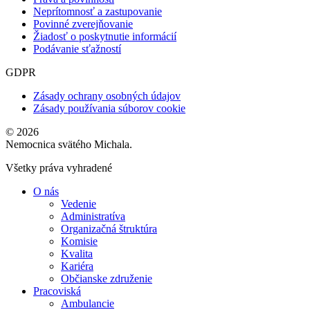
Neprítomnosť a zastupovanie
Povinné zverejňovanie
Žiadosť o poskytnutie informácií
Podávanie sťažností
GDPR
Zásady ochrany osobných údajov
Zásady používania súborov cookie
© 2026
Nemocnica svätého Michala.
Všetky práva vyhradené
O nás
Vedenie
Administratíva
Organizačná štruktúra
Komisie
Kvalita
Kariéra
Občianske združenie
Pracoviská
Ambulancie