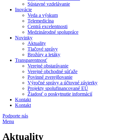
Sústavné vzdelávanie
Inovácie
Veda a výskum
Telemedicína
Centrá excelentnosti
Medzinárodné spolupráce
Novinky
Aktuality
Tlačové správy
Brožúry a letáky
Transparentnosť
Verejné obstarávanie
Verejné obchodné súťaže
Povinné zverejňovanie
Výročné správy a účtovné závierky
Projekty spolufinancované EÚ
Žiadosť o poskytnutie informácií
Kontakt
Kontakt
Podporte nás
Menu
Aktuality