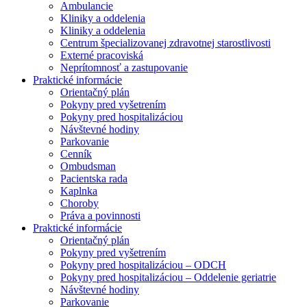
Ambulancie
Kliniky a oddelenia
Kliniky a oddelenia
Centrum špecializovanej zdravotnej starostlivosti
Externé pracoviská
Neprítomnosť a zastupovanie
Praktické informácie
Orientačný plán
Pokyny pred vyšetrením
Pokyny pred hospitalizáciou
Návštevné hodiny
Parkovanie
Cenník
Ombudsman
Pacientska rada
Kaplnka
Choroby
Práva a povinnosti
Praktické informácie
Orientačný plán
Pokyny pred vyšetrením
Pokyny pred hospitalizáciou – ODCH
Pokyny pred hospitalizáciou – Oddelenie geriatrie
Návštevné hodiny
Parkovanie