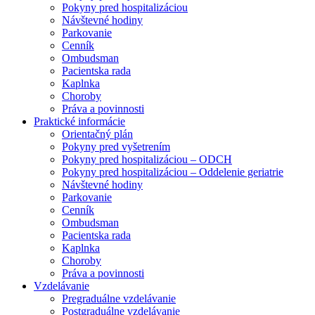
Pokyny pred hospitalizáciou
Návštevné hodiny
Parkovanie
Cenník
Ombudsman
Pacientska rada
Kaplnka
Choroby
Práva a povinnosti
Praktické informácie
Orientačný plán
Pokyny pred vyšetrením
Pokyny pred hospitalizáciou – ODCH
Pokyny pred hospitalizáciou – Oddelenie geriatrie
Návštevné hodiny
Parkovanie
Cenník
Ombudsman
Pacientska rada
Kaplnka
Choroby
Práva a povinnosti
Vzdelávanie
Pregraduálne vzdelávanie
Postgraduálne vzdelávanie