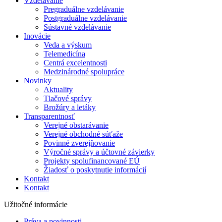
Vzdelávanie
Pregraduálne vzdelávanie
Postgraduálne vzdelávanie
Sústavné vzdelávanie
Inovácie
Veda a výskum
Telemedicína
Centrá excelentnosti
Medzinárodné spolupráce
Novinky
Aktuality
Tlačové správy
Brožúry a letáky
Transparentnosť
Verejné obstarávanie
Verejné obchodné súťaže
Povinné zverejňovanie
Výročné správy a účtovné závierky
Projekty spolufinancované EÚ
Žiadosť o poskytnutie informácií
Kontakt
Kontakt
Užitočné informácie
Práva a povinnosti