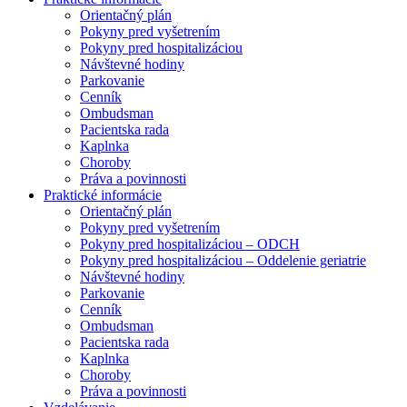
Orientačný plán
Pokyny pred vyšetrením
Pokyny pred hospitalizáciou
Návštevné hodiny
Parkovanie
Cenník
Ombudsman
Pacientska rada
Kaplnka
Choroby
Práva a povinnosti
Praktické informácie
Orientačný plán
Pokyny pred vyšetrením
Pokyny pred hospitalizáciou – ODCH
Pokyny pred hospitalizáciou – Oddelenie geriatrie
Návštevné hodiny
Parkovanie
Cenník
Ombudsman
Pacientska rada
Kaplnka
Choroby
Práva a povinnosti