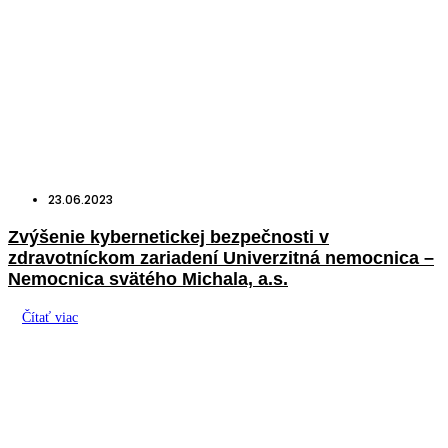
23.06.2023
Zvýšenie kybernetickej bezpečnosti v
zdravotníckom zariadení Univerzitná nemocnica –
Nemocnica svätého Michala, a.s.
Čítať viac