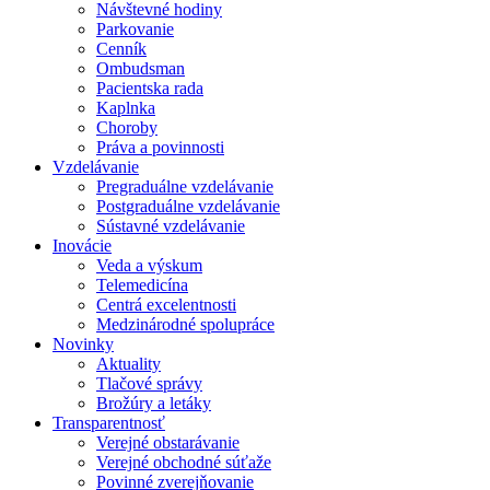
Návštevné hodiny
Parkovanie
Cenník
Ombudsman
Pacientska rada
Kaplnka
Choroby
Práva a povinnosti
Vzdelávanie
Pregraduálne vzdelávanie
Postgraduálne vzdelávanie
Sústavné vzdelávanie
Inovácie
Veda a výskum
Telemedicína
Centrá excelentnosti
Medzinárodné spolupráce
Novinky
Aktuality
Tlačové správy
Brožúry a letáky
Transparentnosť
Verejné obstarávanie
Verejné obchodné súťaže
Povinné zverejňovanie