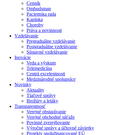
Cenník
Ombudsman
Pacientska rada
Kaplnka
Choroby
Práva a povinnosti
Vzdelávanie
Pregraduálne vzdelávanie
Postgraduálne vzdelávanie
Sústavné vzdelávanie
Inovácie
Veda a výskum
Telemedicína
Centrá excelentnosti
Medzinárodné spolupráce
Novinky
Aktuality
Tlačové správy
Brožúry a letáky
Transparentnosť
Verejné obstarávanie
Verejné obchodné súťaže
Povinné zverejňovanie
Výročné správy a účtovné závierky
Projekty spolufinancované EÚ